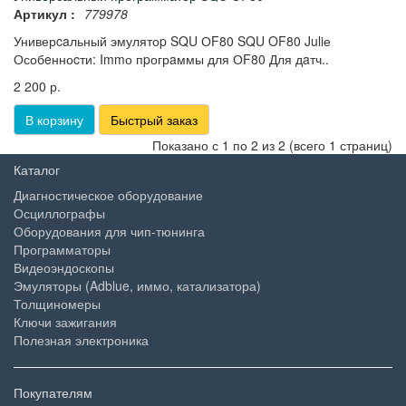
Артикул :
779978
Универcaльный эмулятоp SQU ОF80 SQU OF80 Juliе
Особeнноcти: Immо пpогрaммы для ОF80 Для дaтч..
2 200 р.
В корзину
Быстрый заказ
Показано с 1 по 2 из 2 (всего 1 страниц)
Каталог
Диагностическое оборудование
Осциллографы
Оборудования для чип-тюнинга
Программаторы
Видеоэндоскопы
Эмуляторы (Adblue, иммо, катализатора)
Толщиномеры
Ключи зажигания
Полезная электроника
Покупателям