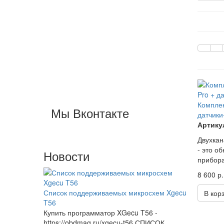
Комплек
Мы Вконтакте
датчики
Артикул
Двухкан
- это о
Новости
прибора
8 600 р.
Список поддерживаемых микросхем Xgecu
В кор
T56
Купить программатор XGecu T56 -
https://obdmag.ru/xgecu-t56 СПИСОК