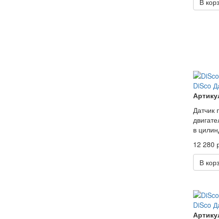
В кор
DiSco Д
Артикул
Датчик 
двигате
в цилин
12 280 р
В кор
DiSco Д
Артикул