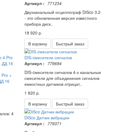
Артикул :
771234
Двухканальный осциллограф DiSco 3.2
- это обновленная версия известного
прибора диск..
18 920 р.
В корзину
Быстрый заказ
DIS-cмесители сигналов
Артикул :
779694
DIS-cмесители сигналов 4-х канальные
 Pro +
смесители для объединения сигналов
ДД 16
емкостных датчиков отрицат..
1 820 р.
В корзину
Быстрый заказ
о
алов: 4
DiSco Датчик вибрации
Артикул :
779371