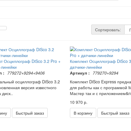
Сортировать:
т Осциллограф DiSco 3.2 Pro +
Комплект Осциллограф DiSco 3
-линейки
датчики-линейки
 :
779272+9294+9406
Артикул :
779270+9294
альный осциллограф DiSco 3.2
Комплект DiSco Express предн
бновленная версия известного
для работы как с программой 
 диск..
Мастер так и с приложением&n
10 970 р.
зину
Быстрый заказ
В корзину
Быстрый заказ