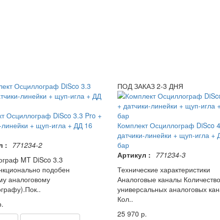
ПОД ЗАКАЗ 2-3 ДНЯ
т Осциллограф DiSco 3.3 Pro +
-линейки + щуп-игла + ДД 16
Комплект Осциллограф DiSco 4
датчики-линейки + щуп-игла + 
 :
771234-2
бар
Артикул :
771234-3
граф MT DiSco 3.3
нкционально подобен
Технические характеристики
му аналоговому
Аналоговые каналы Количеств
графу).Пок..
универсальных аналоговых кан
Кол..
.
25 970 р.