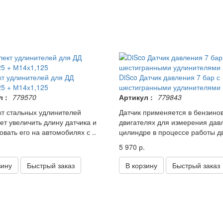
т удлинителей для ДД
DiSco Датчик давления 7 бар с
5 + М14х1,125
шестигранными удлинителями
 :
779570
Артикул :
779843
т стальных удлинителей
Датчик применяется в бензино
ет увеличить длину датчика и
двигателях для измерения дав
овать его на автомобилях с ..
цилиндре в процессе работы дв
5 970 р.
зину
Быстрый заказ
В корзину
Быстрый заказ