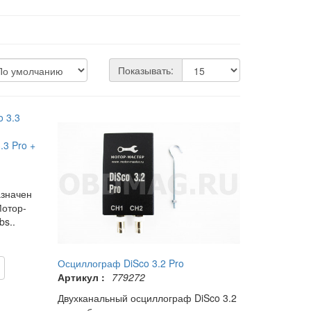
Показывать:
.3 Pro +
азначен
Мотор-
bs..
Осциллограф DiSco 3.2 Pro
Артикул :
779272
Двухканальный осциллограф DiSco 3.2