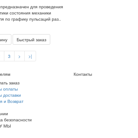
предназначен для проведения
тики состояния механики
ля по графику пульсаций раз..
зину
Быстрый заказ
2
3
>
>|
телям
Контакты
лать заказ
ы оплаты
 доставки
я и Возврат
и
ании
а безопасности
У МЫ