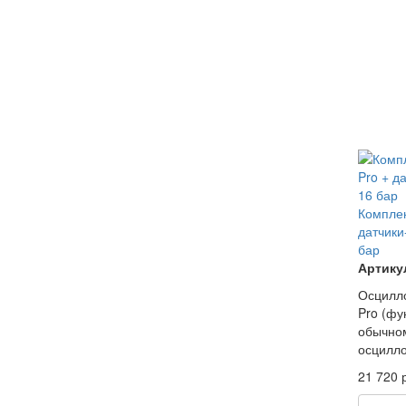
Комплек
датчики
бар
Артикул
Осцилло
Pro (фу
обычно
осцилло
21 720 р