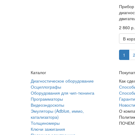
Прибор 
диагнос
двигате
2 860 р.
В кор
1
Каталог
Покупа
Диагностическое оборудование
Как сде
Осциллографы
Способ
Оборудования для чип-тюнинга
Способы
Программаторы
Гаранти
Видеоэндоскопы
Новост
Эмуляторы (Adblue, иммо,
О комп
катализатора)
Политик
Толщиномеры
ПОЧЕМ
Ключи зажигания
Полезная электроника