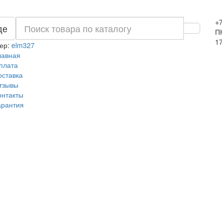
+
де
ПН
1
ер:
elm327
лавная
плата
оставка
тзывы
онтакты
арантия