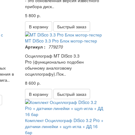
- это обновленная версия известного
прибора диск..
5 800 р.
В корзину
Быстрый заказ
MT DiSco 3.3 Pro Блок мотор-тестер
Артикул :
779270
Осциллограф MT DiSco 3.3
Pro (функционально подобен
вых
обычному аналоговому
ления в
осциллографу).Пок..
ига..
8 600 р.
В корзину
Быстрый заказ
Комплект Осциллограф DiSco 3.2 Pro +
датчики-линейки + щуп-игла + ДД 16
бар