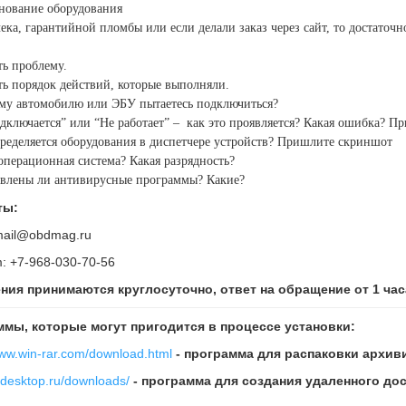
нование оборудования
чека, гарантийной пломбы или если делали заказ через сайт, то достато
ть проблему.
ть порядок действий, которые выполняли.
ому автомобилю или ЭБУ пытаетесь подключиться?
одключается” или “Не работает” –
как это проявляется? Какая ошибка? 
пределяется оборудования в диспетчере устройств? Пришлите скриншот
 операционная система? Какая разрядность?
овлены ли антивирусные программы? Какие?
ты:
 mail@obdmag.ru
m: +7-968-030-70-56
ия принимаются круглосуточно, ответ на обращение от 1 часа
мы, которые могут пригодится в процессе установки:
www.win-rar.com/download.html
- программа для распаковки архи
rudesktop.ru/downloads/
- программа для создания удаленного до