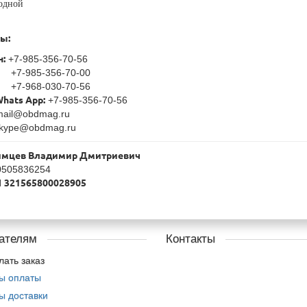
одной
ы:
:
+7-985-356-70-56
85-356-70-00
68-030-70-56
Whats App:
+7-985-356-70-56
ail@obdmag.ru
kype@obdmag.ru
имцев Владимир Дмитриевич
0505836254
П
321565800028905
ателям
Контакты
лать заказ
ы оплаты
ы доставки