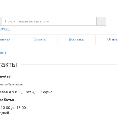
:
elm327
лавная
Оплата
Доставка
Отзы
акты
такты
вуйте!
, метро Тушинская
вая д.9 к. 1, 1 этаж, 117 офис.
работы:
 10:00 до 18:00
одной